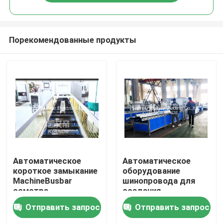
Порекомендованные продукты
Дом
Автоматическое
Автоматическое
короткое замыкание
оборудование
MachineBusbar
шинопровода для
Продукты
осмотра
создания
выдерживает
программы-
Отправить запрос
Отправить запрос
изолированную
оболочки фильма
О нас
машину осмотра для
над Busbuct далеко