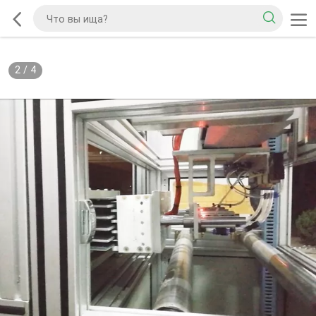
2
/
4