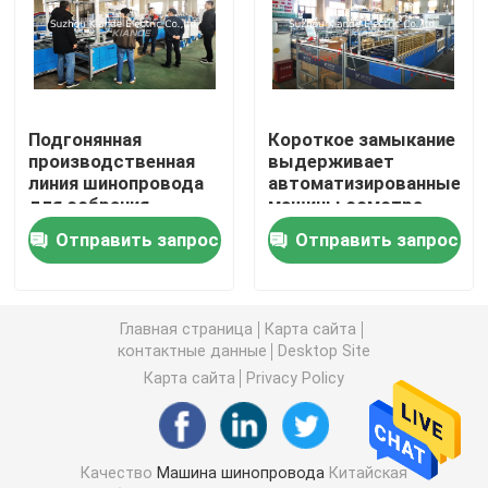
Гибочная машина шинопровода
Шинопровод Mylar формируя машину
Подгонянная
Короткое замыкание
производственная
выдерживает
линия шинопровода
автоматизированные
Аксессуары шинопровода
для собрания
машины осмотра
приложения LV
шинопровода
Отправить запрос
Отправить запрос
Busway
Станок для резки алюминия
Главная страница
Карта сайта
Шинопровод заклепывая машину
контактные данные
Desktop Site
Карта сайта
Privacy Policy
Машина шинопровода CNC
Машина шинопровода пробивая
Качество
Машина шинопровода
Китайская