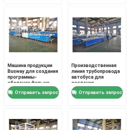
Busduct
от пыли
Путешествие фабрики
Проверка качества
Свяжитесь мы
Машина продукции
Производственная
Busway для создания
линия трубопровода
Новости
программы-
автобуса для
оболочки фильма
создания
над Busbuct далеко
программы-
Спросите цитату
Отправить запрос
Отправить запрос
от пыли
оболочки фильма
над Busbuct далеко
от пыли
Машина шинопровода
Машина обработки шинопровода