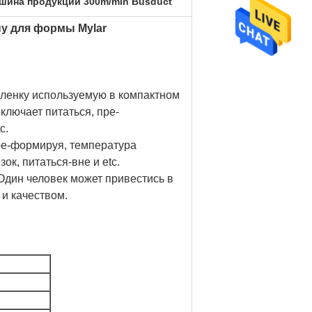
шина продукции 300m/min Busduct
у для формы Mylar
ленку используемую в компактном
лючает питаться, пре-
c.
ре-формируя, температура
ок, питаться-вне и etc.
 Один человек может привестись в
и качеством.