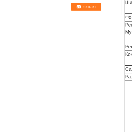
Ши
Фо
Ре
My
Ре
Ко
Си
Ра