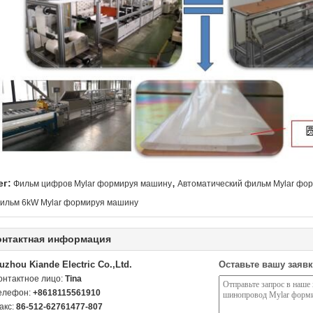
,
ег:
Фильм цифров Mylar формируя машину
Автоматический фильм Mylar фо
ильм 6kW Mylar формируя машину
онтактная информация
uzhou Kiande Electric Co.,Ltd.
Оставьте вашу заявк
онтактное лицо:
Tina
елефон:
+8618115561910
акс:
86-512-62761477-807