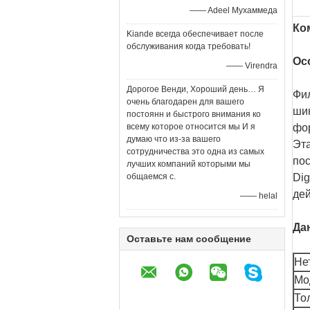
—— Adeel Мухаммеда
Ко
Kiande всегда обеспечивает после
обслуживания когда требовать!
Ос
—— Virendra
Дорогое Венди, Хороший день… Я
Фи
очень благодарен для вашего
шин
постоянн и быстрого внимания ко
всему которое относится мы И я
фор
думаю что из-за вашего
Эт
сотрудничества это одна из самых
пос
лучших компаний которыми мы
общаемся с.
Dig
де
—— helal
Да
Оставьте нам сообщение
Нет
Мо
То