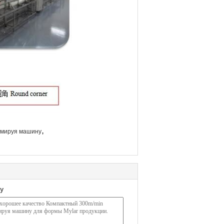
,
рмируя машину
у