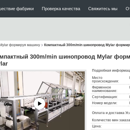
шествие фабрики
Проверка качества
Свяжитесь мы
О
Mylar формируя машину
Компактный 300m/min шинопровод Mylar формир
мпактный 300m/min шинопровод Mylar фор
lar
Подробная информаци
Место
происхождения:
Фирменное
наименование:
Сертификация:
Номер модели:
Оплата и доставка Ус
Количество мин заказа
Цена: