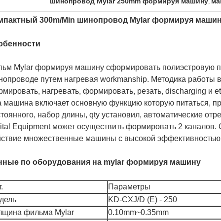
шинопровод Mylar 250mm формируя машину
ма
,
мпактный 300m/Min шинопровод Mylar формируя машин
обенности
льм Mylar формируя машину сформировать полиэстровую п
опроводе путем нагревая workmanship. Методика работы вк
мировать, нагревать, формировать, резать, discharging и et
а машина включает основную функцию которую питаться, п
тоянного, набор длины, qty установил, автоматические отрез
ital Equipment может осуществить формировать 2 каналов.
йствие множественные машины с высокой эффективностью 
нные по оборудования на mylar формируя машину
.
Параметры
дель
KD-CXJ/D (E) - 250
лщина фильма Mylar
0.10mm~0.35mm