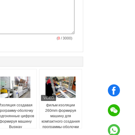
(
0
/ 3000)
Изоляция создавая
фильм изоляции
рограмму-оболочку
260mm формируя
одгонянные цифров
машину для
формируя машину
компактного создания
Busway
программы-оболочки
трубопровода