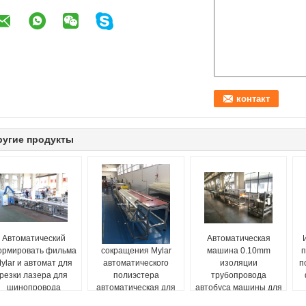
ругие продукты
Автоматический
Машина обруча
Автоматическая
рмировать фильма
сокращения Mylar
машина 0.10mm
п
ylar и автомат для
автоматического
изоляции
п
резки лазера для
полиэстера
трубопровода
шинопровода
автоматическая для
автобуса машины для
сэндвича Busway
упаковки фильма