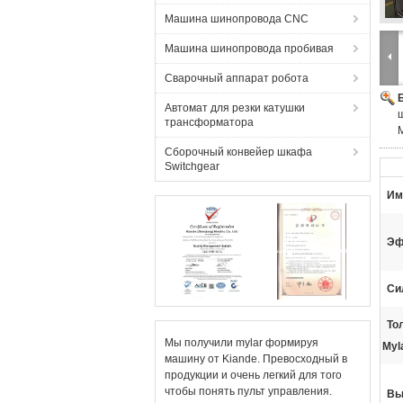
Машина шинопровода CNC
Машина шинопровода пробивая
Сварочный аппарат робота
Автомат для резки катушки
трансформатора
M
Сборочный конвейер шкафа
Switchgear
Им
Эф
Си
То
Мы получили mylar формируя
Myl
машину от Kiande. Превосходный в
продукции и очень легкий для того
чтобы понять пульт управления.
Вы