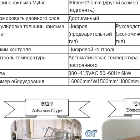
рина фильма Mylar
30mm~250mm (другой размер
подгонять.)
рмировать двойного слоя
Достиганный
гулировка толщины фильма
Цифров
Руководст
lar
(предварительный
(экономич
тип)
тип)
жим контроля
Цифровой контроль
нтроль температуры
Автоматическая температура
постоянного
ла
380~415VAC 50~60Hz 6kW
змер оборудования
L6000mm*W1500mm*H800mm