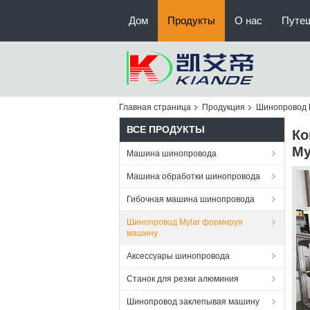
Дом
Продукты
О нас
Путе
Главная страница
Продукция
Шинопровод 
ВСЕ ПРОДУКТЫ
Ко
My
Машина шинопровода
Машина обработки шинопровода
Гибочная машина шинопровода
Шинопровод Mylar формируя
машину
Аксессуары шинопровода
Станок для резки алюминия
Шинопровод заклепывая машину