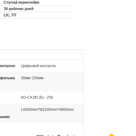
Случай переклейки
30 рабочих дней
L/C, T/T
онтроля:
Цифровой контроль
 фильма
30мм~250мм
:
KD-CXJ/D (E) - 250
L6000mm*W1500mm*H800mm
ания: