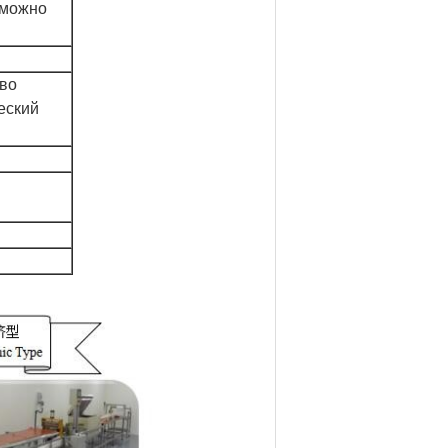
 можно
во
еский