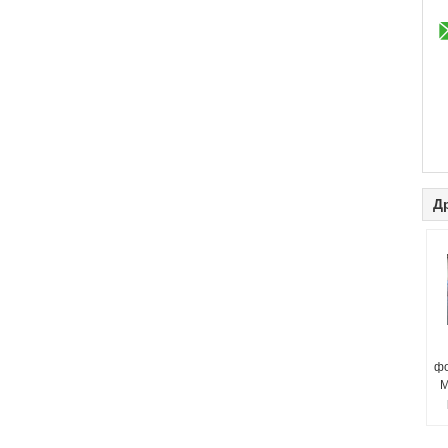
Д
фо
M