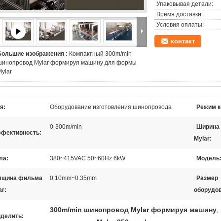
Упаковывая детали:
Время доставки:
Условия оплаты:
контакт
Большие изображения :
Компактный 300m/min
шинопровод Mylar формируя машину для формы
ylar
я:
Оборудование изготовления шинопровода
Режим к
0-300m/min
Ширина
фективность:
Mylar:
ла:
380~415VAC 50~60Hz 6kW
Модель
лщина фильма
0.10mm~0.35mm
Размер
ar:
оборудов
300m/min шинопровод Mylar формируя машину
,
делить: