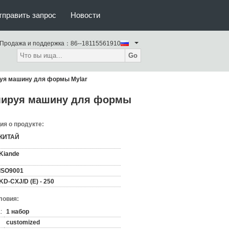
тправить запрос
Новости
Продажа и поддержка：
86--18115561910
Go
уя машину для формы Mylar
мируя машину для формы
я о продукте:
КИТАЙ
Kiande
ISO9001
KD-CXJ/D (E) - 250
ловия:
:
1 набор
customized