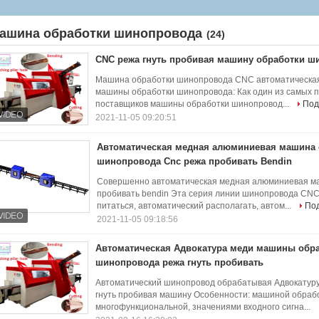
шинопровода Cnc режа пробивать Bendin
ашина обработки шинопровода
(24)
CNC режа гнуть пробивая машину обработки ш
Машина обработки шинопровода CNC автоматическая 
машины обработки шинопровода: Как один из самых 
поставщиков машины обработки шинопровод...
Под
2021-11-05 09:20:51
Автоматическая медная алюминиевая машина 
шинопровода Cnc режа пробивать Bendin
Совершенно автоматическая медная алюминиевая м
пробивать bendin Эта серия линии шинопровода CNC
питаться, автоматический располагать, автом...
По
2021-11-05 09:18:56
Автоматическая Адвокатура меди машины обр
шинопровода режа гнуть пробивать
Автоматический шинопровод обрабатывая Адвокатур
гнуть пробивая машину Особенности: машиной обраб
многофункциональной, значениями входного сигна...