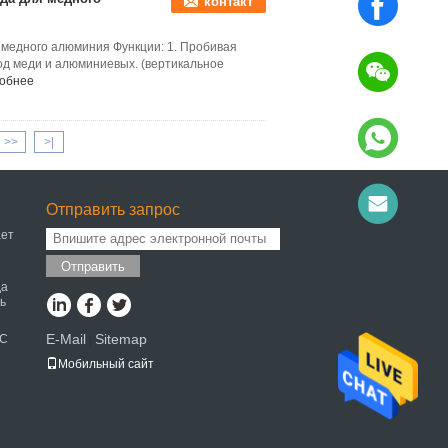
контакт
медного алюминия Функции: 1. Пробивая
од меди и алюминиевых. (вертикальное
обнее
>>
>|
Отправить запрос
ает
Отправить
да
ь
E-Mail
Sitemap
MC
|
Мобильный сайт