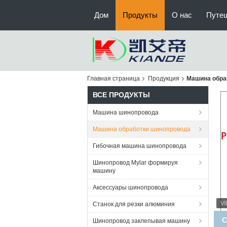
Дом
Продукты
О нас
Путе
Главная страница
Продукция
Машина обра
ВСЕ ПРОДУКТЫ
Машина шинопровода
Машина обработки шинопровода
Гибочная машина шинопровода
Шинопровод Mylar формируя
машину
Аксессуары шинопровода
Станок для резки алюминия
Шинопровод заклепывая машину