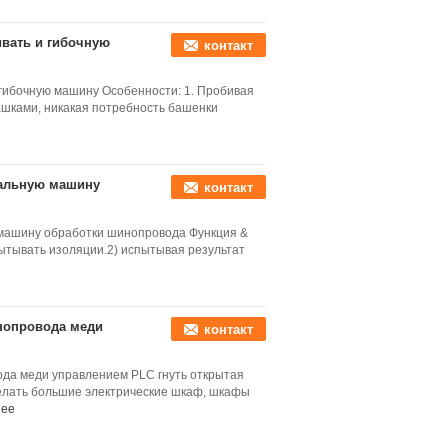
ивать и гибочную
контакт
 гибочную машину Особенности: 1. Пробивая
ашками, никакая потребность башенки
нальную машину
контакт
 машину обработки шинопровода Функция &
ытывать изоляции.2) испытывая результат
нопровода меди
контакт
ода меди управлением PLC гнуть открытая
елать большие электрические шкаф, шкафы
нее