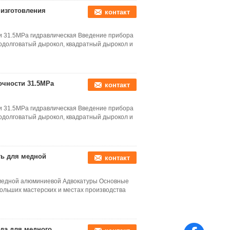
 изготовления
контакт
 31.5MPa гидравлическая Введение прибора
одолговатый дырокол, квадратный дырокол и
очности 31.5MPa
контакт
 31.5MPa гидравлическая Введение прибора
одолговатый дырокол, квадратный дырокол и
ть для медной
контакт
 медной алюминиевой Адвокатуры Основные
больших мастерских и местах производства
да для медного