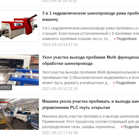
2021-09-16 16:30:02
3 в 1 гидравлическом шинопроводе режа проб
машину
3 в 1 гидравлическом шинопроводе режа пробивать и
станция: Блок пунша установленный с 6 пробивая пл
изменять пробивая плашки часто, со...
Подробнее
2021-05-24 14:37:44
Укол участка выхода пробивая Multi функцио
обработки шинопровода
Укол участка выхода пробивая Multi функциональную
преимущество 1) Высоковольтные выдерживать и исп
может быть держать в компьютере д...
Подробнее
2021-05-24 10:21:16
Машина укола участка пробивать и выхода ши
управлением PLC гнуть открытая
Машина укола участка пробивать и выхода шинопров
Применение Этот процессор соответствующий для д
распределения силы, шкафы переключа...
Подроб
2021-05-21 17:42:38