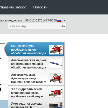
тправить запрос
Новости
ажа и поддержка：
86-512-62761477-8008
Go
CNC режа гнуть
пробивая машину
обработки шинопровода
Автоматическая медная
алюминиевая машина
обработки шинопровода
Cnc режа пробивать
Автоматическая
Bendin
Адвокатура меди
машины обработки 6mm
шинопровода режа гнуть
пробивать
3 в 1 гидравлическом
шинопроводе режа
пробивать и гибочную
машину
Укол участка выхода
пробивая Multi