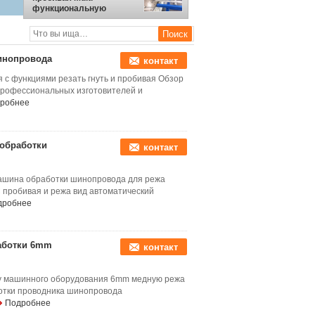
функциональную
машину обработки
шинопровода
инопровода
контакт
с функциями резать гнуть и пробивая Обзор
профессиональных изготовителей и
робнее
обработки
контакт
ашина обработки шинопровода для режа
 пробивая и режа вид автоматический
дробнее
аботки 6mm
контакт
у машинного оборудования 6mm медную режа
отки проводника шинопровода
Подробнее