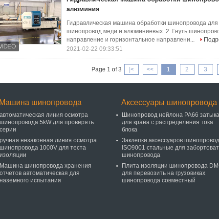
алюминия
Гидравлическая машина обработки шинопровода для 
шинопровод меди и алюминиевых. 2. Гнуть шинопров
направление и горизонтальное направлени...
Подр
2021-02-22 09:33:51
Page 1 of 3
|<
<<
1
2
3
Машина шинопровода
Аксессуары шинопровода
автоматическая линия осмотра
Шинопровод нейлона PA66 затык
шинопровода 5kW для проверять
для крана с распределения тока
серии
блока
ручная незаконная линия осмотра
Заклепки аксессуаров шинопрово
шинопровода 1000V для теста
ISO9001 стальные для забортоват
изоляции
шинопровода
Машина шинопровода хранения
Плита изоляции шинопровода D
отчетов автоматическая для
для перевозить на грузовиках
наземного испытания
шинопровода совместный