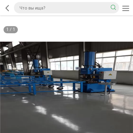
1
/
1