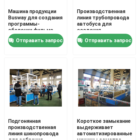
Машина продукции
Производственная
Busway для создания
линия трубопровода
Путешествие фабрики
программы-
автобуса для
оболочки фильма
создания
над Busbuct далеко
программы-
Проверка качества
Отправить запрос
Отправить запрос
от пыли
оболочки фильма
над Busbuct далеко
от пыли
Свяжитесь мы
Новости
Спросите цитату
Машина шинопровода
Подгонянная
Короткое замыкание
производственная
выдерживает
линия шинопровода
автоматизированные
Машина обработки шинопровода
для собрания
машины осмотра