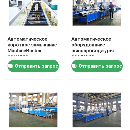
Автоматическое
Автоматическое
короткое замыкание
оборудование
MachineBusbar
шинопровода для
осмотра
создания
выдерживает
программы-
Отправить запрос
Отправить запрос
изолированную
оболочки фильма
машину осмотра для
над Busbuct далеко
Busduct
от пыли
Дом
Продукты
О нас