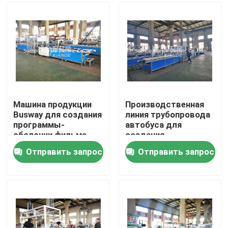
Путешествие фабрики
Проверка качества
Свяжитесь мы
Машина продукции
Производственная
Busway для создания
линия трубопровода
программы-
автобуса для
Новости
оболочки фильма
создания
над Busbuct далеко
программы-
Отправить запрос
Отправить запрос
от пыли
оболочки фильма
Спросите цитату
над Busbuct далеко
от пыли
Машина шинопровода
Машина обработки шинопровода