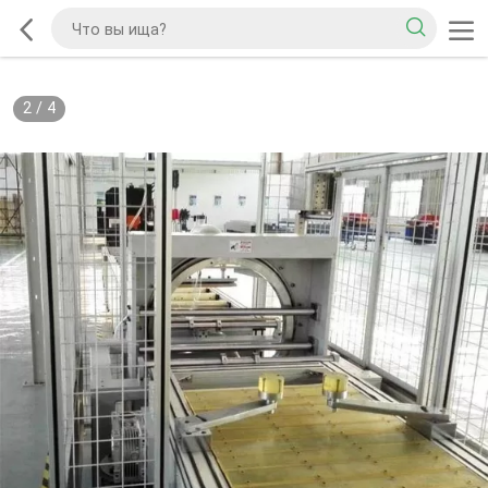
2
/
4