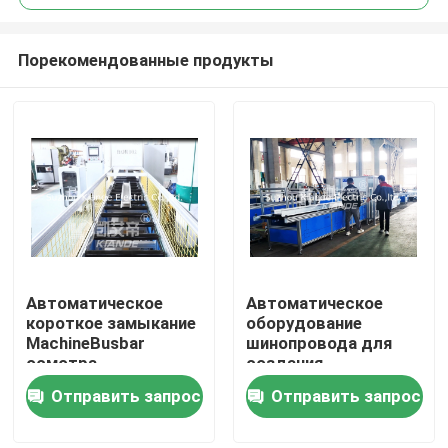
Порекомендованные продукты
Автоматическое
Автоматическое
Дом
короткое замыкание
оборудование
MachineBusbar
шинопровода для
осмотра
создания
Продукты
выдерживает
программы-
Отправить запрос
Отправить запрос
изолированную
оболочки фильма
машину осмотра для
над Busbuct далеко
О нас
Busduct
от пыли