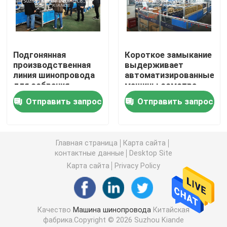
Гибочная машина шинопровода
Подгонянная
Короткое замыкание
Шинопровод Mylar формируя машину
производственная
выдерживает
линия шинопровода
автоматизированные
для собрания
машины осмотра
Аксессуары шинопровода
приложения LV
шинопровода
Отправить запрос
Отправить запрос
Busway
Станок для резки алюминия
Главная страница
Карта сайта
контактные данные
Desktop Site
Шинопровод заклепывая машину
Карта сайта
Privacy Policy
Машина шинопровода CNC
Качество
Машина шинопровода
Китайская
Машина шинопровода пробивая
фабрика.Copyright © 2026 Suzhou Kiande