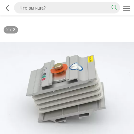
2
/
2