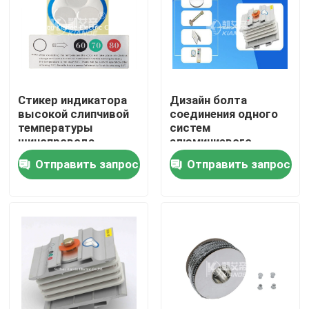
Путешествие фабрики
Проверка качества
Стикер индикатора
Дизайн болта
высокой слипчивой
соединения одного
Свяжитесь мы
температуры
систем
шинопровода
алюминиевого
термальный на
шинопровода
Отправить запрос
Отправить запрос
соединении
проводника
Новости
шинопровода
совместный
Спросите цитату
Машина шинопровода
Машина обработки шинопровода