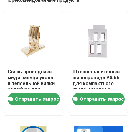
Связь проводника
Штепсельная вилка
меди пальца укола
шинопровода PA 66
штепсельной вилки
для компактного
автобуса для
крана Busduct с
Дом
шинопровода в кране
блока для силы
Отправить запрос
Отправить запрос
с коробки
Продукты
О нас