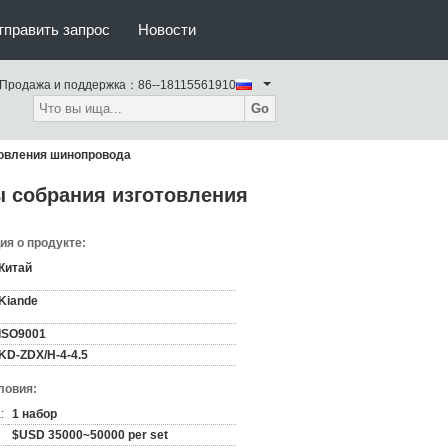
тправить запрос
Новости
Продажа и поддержка：
86--18115561910
Go
товления шинопровода
 собрания изготовления
я о продукте:
Китай
Kiande
ISO9001
KD-ZDX/H-4-4.5
ловия:
:
1 набор
$USD 35000~50000 per set