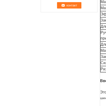
Ма
Ма
Эф
За
Дл
Ру
пр
Дл
Ма
За
Си
Ра
Вв
Эт
шин