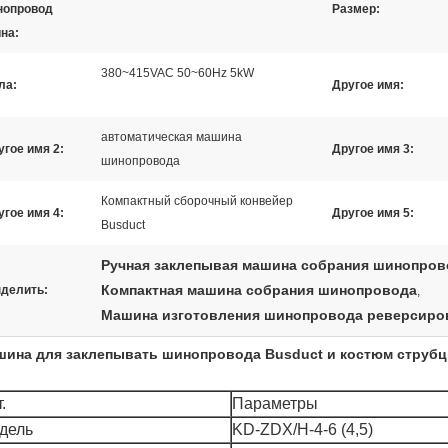
опровод
Размер:
на:
380~415VAC 50~60Hz 5kW
ла:
Другое имя:
автоматическая машина
угое имя 2:
Другое имя 3:
шинопровода
Компактный сборочный конвейер
угое имя 4:
Другое имя 5:
Busduct
Ручная заклепывая машина собрания шинопров
Компактная машина собрания шинопровода
делить:
,
Машина изготовления шинопровода реверсиро
ина для заклепывать шинопровода Busduct и костюм струбц
.
Параметры
дель
KD-ZDX/H-4-6 (4,5)