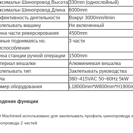
ксимальн Шинопровод Высота
330mm (однослойный)
ксимальн Шинопровод Длина
6000mm
фективность деятельности
Вокруг 3000mm/4min
клепывать машину
Не включенный
ина части реверсирования
4500mm
чные поднимаясь но.
3 части
испособления
ина станции ручной операции
1500mm
териал вешалки
Алюминиевая вешалка
клепывать тип
Заклепывать руководства
ла
380~415VAC 50~60Hz 5kW
змер оборудования
L18000mm*W800mm*H1900
едение функции
о
Machineid использовано для заклепывать профиль шинопровода а
опровода 2 частей.