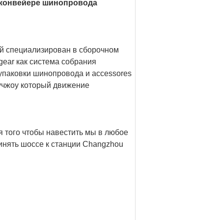
 конвейере шинопровода
ый специализирован в сборочном
ear как система собрания
паковки шинопровода и accessores
учжоу который движение
я того чтобы навестить мы в любое
инять шоссе к станции Changzhou