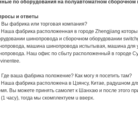
нные по оборудования на полуавтоматном сборочном
просы и ответы
 Вы фабрика или торговая компания?
 Наша фабрика расположенная в городе Zhengjiang котор
рудовании шинопровода и сборочном оборудовании switchg
нопровода, машина шинопровода испытывая, машина для у
нопровода. Наш офис по сбыту расположенный в городе С
vinentее.
 Где ваша фабрика положение? Как могу я посетить там?
 Наша фабрика расположена в Цзянсу, Китае, радушном дл
мя. Вы можете принять самолет к Шанхаю и после этого пр
 (1 часу), тогда мы скомплектуем u вверх.