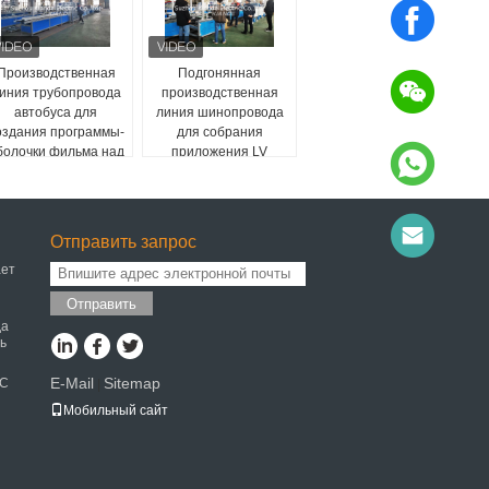
Производственная
Подгонянная
иния трубопровода
производственная
автобуса для
линия шинопровода
оздания программы-
для собрания
болочки фильма над
приложения LV
Busbuct далеко от
Busway
пыли
Отправить запрос
ает
Отправить
да
ь
E-Mail
Sitemap
MC
|
Мобильный сайт