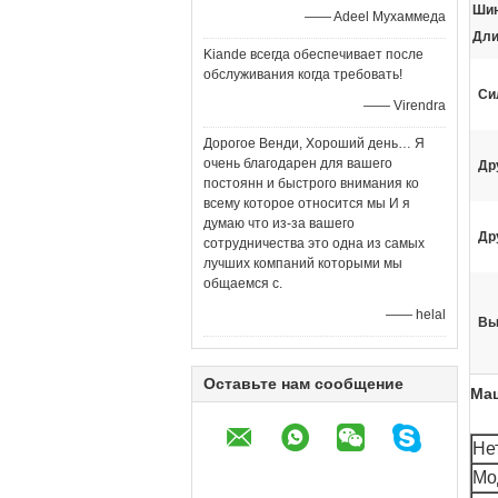
Шин
—— Adeel Мухаммеда
Дли
Kiande всегда обеспечивает после
обслуживания когда требовать!
Си
—— Virendra
Дорогое Венди, Хороший день… Я
очень благодарен для вашего
Др
постоянн и быстрого внимания ко
всему которое относится мы И я
думаю что из-за вашего
Др
сотрудничества это одна из самых
лучших компаний которыми мы
общаемся с.
—— helal
Вы
Оставьте нам сообщение
Маш
Нет
Мо