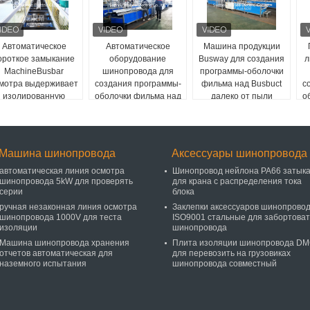
Автоматическое
Автоматическое
Машина продукции
ороткое замыкание
оборудование
Busway для создания
л
MachineBusbar
шинопровода для
программы-оболочки
мотра выдерживает
создания программы-
фильма над Busbuct
с
изолированную
оболочки фильма над
далеко от пыли
о
ашину осмотра для
Busbuct далеко от
Busduct
пыли
Машина шинопровода
Аксессуары шинопровода
автоматическая линия осмотра
Шинопровод нейлона PA66 затык
шинопровода 5kW для проверять
для крана с распределения тока
серии
блока
ручная незаконная линия осмотра
Заклепки аксессуаров шинопрово
шинопровода 1000V для теста
ISO9001 стальные для забортоват
изоляции
шинопровода
Машина шинопровода хранения
Плита изоляции шинопровода D
отчетов автоматическая для
для перевозить на грузовиках
наземного испытания
шинопровода совместный