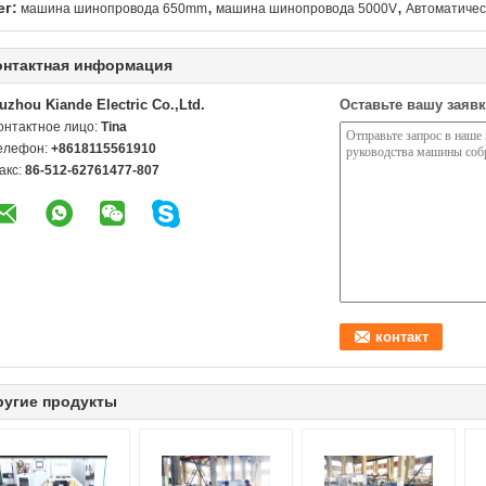
,
,
ег:
машина шинопровода 650mm
машина шинопровода 5000V
Автоматичес
онтактная информация
uzhou Kiande Electric Co.,Ltd.
Оставьте вашу заявк
онтактное лицо:
Tina
елефон:
+8618115561910
акс:
86-512-62761477-807
ругие продукты