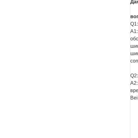
Да
во
Q1:
A1:
обо
ши
ши
con
Q2:
A2:
вре
Bei