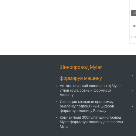
к
ос
м
Шинопровод Mylar
формируя машину
Автоматический шинопровод Mylar
углов круга ровный формируя
машину
Изоляция создавая программу-
оболочку подгонянные цифров
формируя машину Busway
Компактный 300m/min шинопровод
Mylar формируя машину для формы
Mylar