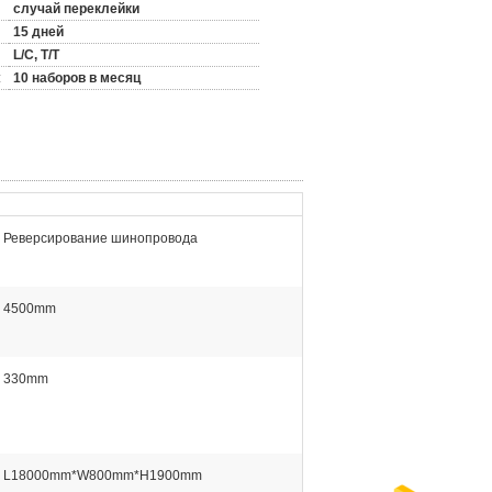
случай переклейки
15 дней
L/C, T/T
:
10 наборов в месяц
Реверсирование шинопровода
4500mm
330mm
L18000mm*W800mm*H1900mm