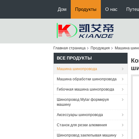
Дом
Продукты
О нас
Путе
Главная страница
Продукция
Машина шин
ВСЕ ПРОДУКТЫ
Ко
ши
Машина шинопровода
Машина обработки шинопровода
Гибочная машина шинопровода
Шинопровод Mylar формируя
машину
Аксессуары шинопровода
Станок для резки алюминия
Шинопровод заклепывая машину