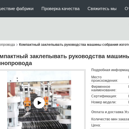
шествие фабрики
Проверка качества
Свяжитесь мы
О
опровода
Компактный заклепывать руководства машины собрания изго
мпактный заклепывать руководства машины
нопровода
Подробная информаци
Место
происхождения:
Фирменное
наименование:
Сертификация:
Номер модели:
Оплата и доставка Ус
Количество мин заказа
Цена: