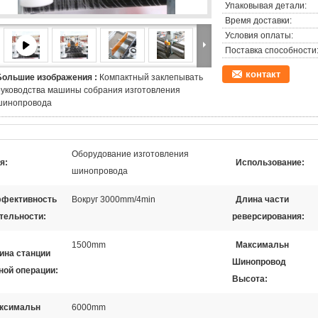
Упаковывая детали:
Время доставки:
Условия оплаты:
Поставка способности
контакт
Большие изображения :
Компактный заклепывать
руководства машины собрания изготовления
шинопровода
Оборудование изготовления
я:
Использование:
шинопровода
фективность
Вокруг 3000mm/4min
Длина части
тельности:
реверсирования:
1500mm
Максимальн
ина станции
Шинопровод
ной операции:
Высота:
ксимальн
6000mm