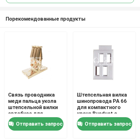
Порекомендованные продукты
Связь проводника
Штепсельная вилка
Дом
меди пальца укола
шинопровода PA 66
штепсельной вилки
для компактного
автобуса для
крана Busduct с
Продукты
шинопровода в кране
блока для силы
Отправить запрос
Отправить запрос
с коробки
О нас