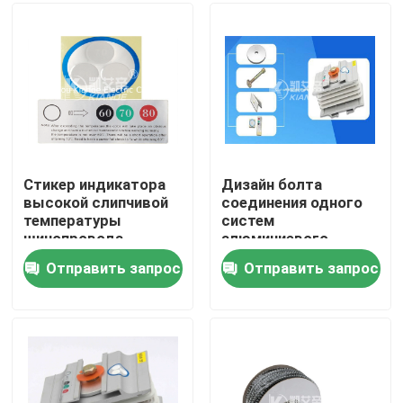
Путешествие фабрики
Проверка качества
Свяжитесь мы
Стикер индикатора
Дизайн болта
высокой слипчивой
соединения одного
температуры
систем
Новости
шинопровода
алюминиевого
термальный на
шинопровода
Отправить запрос
Отправить запрос
соединении
проводника
Спросите цитату
шинопровода
совместный
Машина шинопровода
Машина обработки шинопровода