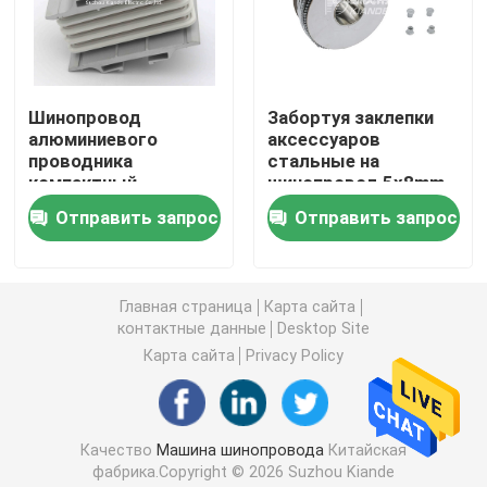
Гибочная машина шинопровода
Шинопровод
Забортуя заклепки
Шинопровод Mylar формируя машину
алюминиевого
аксессуаров
проводника
стальные на
компактный
шинопровод 5x8mm
Аксессуары шинопровода
совместный для
Отправить запрос
Отправить запрос
ампера соединения
системы Busway
Станок для резки алюминия
сэндвича различного
Главная страница
Карта сайта
контактные данные
Desktop Site
Шинопровод заклепывая машину
Карта сайта
Privacy Policy
Машина шинопровода CNC
Качество
Машина шинопровода
Китайская
Машина шинопровода пробивая
фабрика.Copyright © 2026 Suzhou Kiande